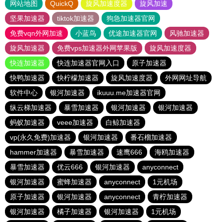
网站地图
QuickQ
旋风加速度器
旋风加速
坚果加速器
tiktok加速器
狗急加速器官网
免费vqn外网加速
小蓝鸟
优途加速器官网
风驰加速器
旋风加速器
免费vps加速器外网苹果版
旋风加速度器
快连加速器
快连加速器官网入口
原子加速器
快鸭加速器
快柠檬加速器
旋风加速度器
外网网址导航
软件中心
银河加速器
ikuuu.me加速器官网
纵云梯加速器
暴雪加速器
银河加速器
银河加速器
蚂蚁加速器
veee加速器
白鲸加速器
vp(永久免费)加速器
银河加速器
番石榴加速器
hammer加速器
暴雪加速器
速鹰666
海鸥加速器
暴雪加速器
优云666
银河加速器
anyconnect
银河加速器
蜜蜂加速器
anyconnect
1元机场
原子加速器
银河加速器
anyconnect
青柠加速器
银河加速器
橘子加速器
银河加速器
1元机场