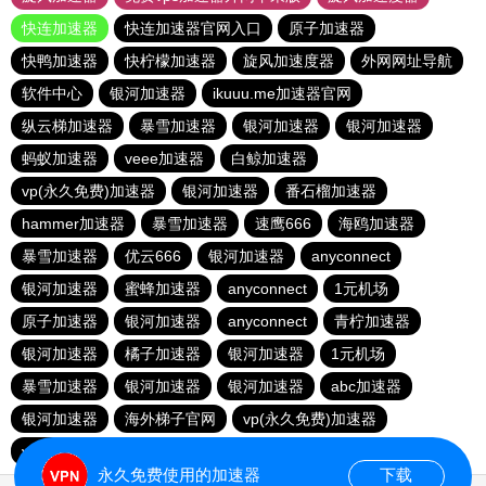
快连加速器
快连加速器官网入口
原子加速器
快鸭加速器
快柠檬加速器
旋风加速度器
外网网址导航
软件中心
银河加速器
ikuuu.me加速器官网
纵云梯加速器
暴雪加速器
银河加速器
银河加速器
蚂蚁加速器
veee加速器
白鲸加速器
vp(永久免费)加速器
银河加速器
番石榴加速器
hammer加速器
暴雪加速器
速鹰666
海鸥加速器
暴雪加速器
优云666
银河加速器
anyconnect
银河加速器
蜜蜂加速器
anyconnect
1元机场
原子加速器
银河加速器
anyconnect
青柠加速器
银河加速器
橘子加速器
银河加速器
1元机场
暴雪加速器
银河加速器
银河加速器
abc加速器
银河加速器
海外梯子官网
vp(永久免费)加速器
vp(永久免费)加速器
青柠加速器
永久免费使用的加速器
下载