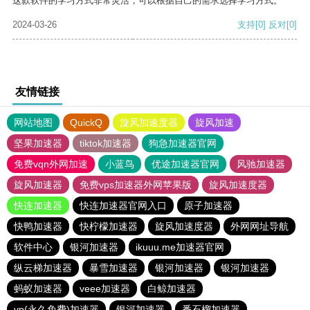
这款软件的学习方式非常灵活，可以根据自己的需求选择学习方式。
2024-03-26
支持
[0]
反对
[0]
友情链接
网站地图
QuickQ
旋风加速度器
旋风加速
坚果加速器
tiktok加速器
狗急加速器官网
免费vqn外网加速
小蓝鸟
优途加速器官网
风驰加速器
旋风加速器
免费vps加速器外网苹果版
旋风加速度器
快连加速器
快连加速器官网入口
原子加速器
快鸭加速器
快柠檬加速器
旋风加速度器
外网网址导航
软件中心
银河加速器
ikuuu.me加速器官网
纵云梯加速器
暴雪加速器
银河加速器
银河加速器
蚂蚁加速器
veee加速器
白鲸加速器
vp(永久免费)加速器
银河加速器
番石榴加速器