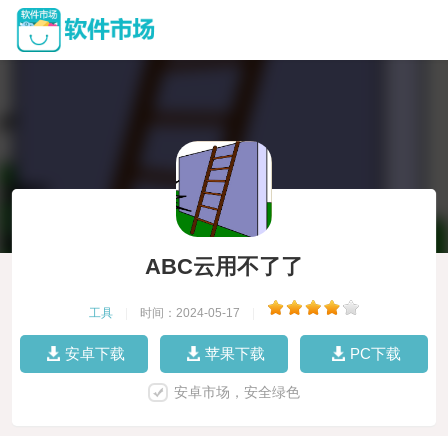
ABC云用不了了
工具
|
时间：2024-05-17
|
安卓下载
苹果下载
PC下载
安卓市场，安全绿色