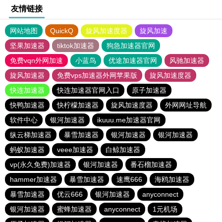
友情链接
网站地图
QuickQ
旋风加速度器
旋风加速
坚果加速器
tiktok加速器
狗急加速器官网
免费vqn外网加速
小蓝鸟
优途加速器官网
风驰加速器
旋风加速器
免费vps加速器外网苹果版
旋风加速度器
快连加速器
快连加速器官网入口
原子加速器
快鸭加速器
快柠檬加速器
旋风加速度器
外网网址导航
软件中心
银河加速器
ikuuu.me加速器官网
纵云梯加速器
暴雪加速器
银河加速器
银河加速器
蚂蚁加速器
veee加速器
白鲸加速器
vp(永久免费)加速器
银河加速器
番石榴加速器
hammer加速器
暴雪加速器
速鹰666
海鸥加速器
暴雪加速器
优云666
银河加速器
anyconnect
银河加速器
蜜蜂加速器
anyconnect
1元机场