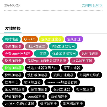
2024-03-25
支持
[0]
反对
[0]
友情链接
网站地图
QuickQ
旋风加速度器
旋风加速
坚果加速器
tiktok加速器
狗急加速器官网
免费vqn外网加速
小蓝鸟
优途加速器官网
风驰加速器
旋风加速器
免费vps加速器外网苹果版
旋风加速度器
快连加速器
快连加速器官网入口
原子加速器
快鸭加速器
快柠檬加速器
旋风加速度器
外网网址导航
软件中心
银河加速器
ikuuu.me加速器官网
纵云梯加速器
暴雪加速器
银河加速器
银河加速器
蚂蚁加速器
veee加速器
白鲸加速器
vp(永久免费)加速器
银河加速器
番石榴加速器