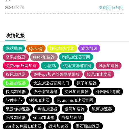
2024-03-26
支持
[0]
反对
[0]
友情链接
网站地图
QuickQ
旋风加速度器
旋风加速
坚果加速器
tiktok加速器
狗急加速器官网
免费vqn外网加速
小蓝鸟
优途加速器官网
风驰加速器
旋风加速器
免费vps加速器外网苹果版
旋风加速度器
快连加速器
快连加速器官网入口
原子加速器
快鸭加速器
快柠檬加速器
旋风加速度器
外网网址导航
软件中心
银河加速器
ikuuu.me加速器官网
纵云梯加速器
暴雪加速器
银河加速器
银河加速器
蚂蚁加速器
veee加速器
白鲸加速器
vp(永久免费)加速器
银河加速器
番石榴加速器