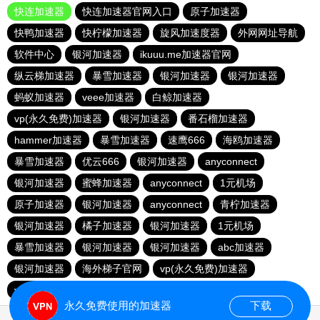
快连加速器
快连加速器官网入口
原子加速器
快鸭加速器
快柠檬加速器
旋风加速度器
外网网址导航
软件中心
银河加速器
ikuuu.me加速器官网
纵云梯加速器
暴雪加速器
银河加速器
银河加速器
蚂蚁加速器
veee加速器
白鲸加速器
vp(永久免费)加速器
银河加速器
番石榴加速器
hammer加速器
暴雪加速器
速鹰666
海鸥加速器
暴雪加速器
优云666
银河加速器
anyconnect
银河加速器
蜜蜂加速器
anyconnect
1元机场
原子加速器
银河加速器
anyconnect
青柠加速器
银河加速器
橘子加速器
银河加速器
1元机场
暴雪加速器
银河加速器
银河加速器
abc加速器
银河加速器
海外梯子官网
vp(永久免费)加速器
vp(永久免费)加速器
青柠加速器
永久免费使用的加速器
下载