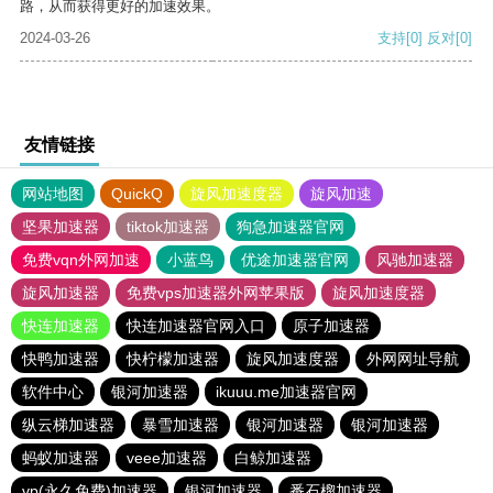
路，从而获得更好的加速效果。
2024-03-26
支持
[0]
反对
[0]
友情链接
网站地图
QuickQ
旋风加速度器
旋风加速
坚果加速器
tiktok加速器
狗急加速器官网
免费vqn外网加速
小蓝鸟
优途加速器官网
风驰加速器
旋风加速器
免费vps加速器外网苹果版
旋风加速度器
快连加速器
快连加速器官网入口
原子加速器
快鸭加速器
快柠檬加速器
旋风加速度器
外网网址导航
软件中心
银河加速器
ikuuu.me加速器官网
纵云梯加速器
暴雪加速器
银河加速器
银河加速器
蚂蚁加速器
veee加速器
白鲸加速器
vp(永久免费)加速器
银河加速器
番石榴加速器