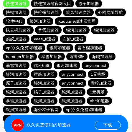
快连加速器
快连加速器官网入口
原子加速器
快鸭加速器
快柠檬加速器
旋风加速度器
外网网址导航
软件中心
银河加速器
ikuuu.me加速器官网
纵云梯加速器
暴雪加速器
银河加速器
银河加速器
蚂蚁加速器
veee加速器
白鲸加速器
vp(永久免费)加速器
银河加速器
番石榴加速器
hammer加速器
暴雪加速器
速鹰666
海鸥加速器
暴雪加速器
优云666
银河加速器
anyconnect
银河加速器
蜜蜂加速器
anyconnect
1元机场
原子加速器
银河加速器
anyconnect
青柠加速器
银河加速器
橘子加速器
银河加速器
1元机场
暴雪加速器
银河加速器
银河加速器
abc加速器
银河加速器
海外梯子官网
vp(永久免费)加速器
vp(永久免费)加速器
青柠加速器
永久免费使用的加速器
下载