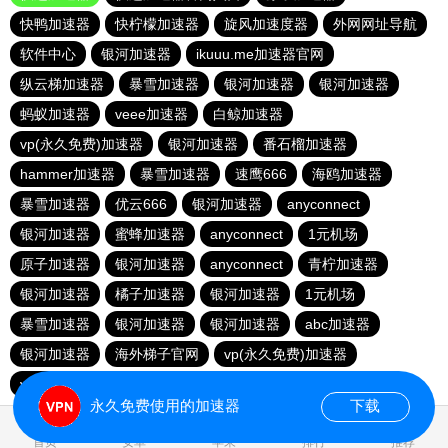
快鸭加速器
快柠檬加速器
旋风加速度器
外网网址导航
软件中心
银河加速器
ikuuu.me加速器官网
纵云梯加速器
暴雪加速器
银河加速器
银河加速器
蚂蚁加速器
veee加速器
白鲸加速器
vp(永久免费)加速器
银河加速器
番石榴加速器
hammer加速器
暴雪加速器
速鹰666
海鸥加速器
暴雪加速器
优云666
银河加速器
anyconnect
银河加速器
蜜蜂加速器
anyconnect
1元机场
原子加速器
银河加速器
anyconnect
青柠加速器
银河加速器
橘子加速器
银河加速器
1元机场
暴雪加速器
银河加速器
银河加速器
abc加速器
银河加速器
海外梯子官网
vp(永久免费)加速器
vp(永久免费)加速器
青柠加速器
永久免费使用的加速器
下载
1.642514s
首页
安卓
苹果
排行
推荐