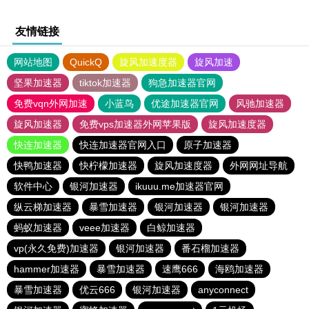
友情链接
网站地图
QuickQ
旋风加速度器
旋风加速
坚果加速器
tiktok加速器
狗急加速器官网
免费vqn外网加速
小蓝鸟
优途加速器官网
风驰加速器
旋风加速器
免费vps加速器外网苹果版
旋风加速度器
快连加速器
快连加速器官网入口
原子加速器
快鸭加速器
快柠檬加速器
旋风加速度器
外网网址导航
软件中心
银河加速器
ikuuu.me加速器官网
纵云梯加速器
暴雪加速器
银河加速器
银河加速器
蚂蚁加速器
veee加速器
白鲸加速器
vp(永久免费)加速器
银河加速器
番石榴加速器
hammer加速器
暴雪加速器
速鹰666
海鸥加速器
暴雪加速器
优云666
银河加速器
anyconnect