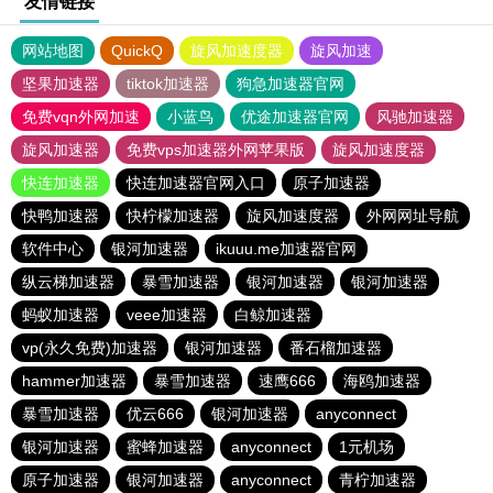
友情链接
网站地图
QuickQ
旋风加速度器
旋风加速
坚果加速器
tiktok加速器
狗急加速器官网
免费vqn外网加速
小蓝鸟
优途加速器官网
风驰加速器
旋风加速器
免费vps加速器外网苹果版
旋风加速度器
快连加速器
快连加速器官网入口
原子加速器
快鸭加速器
快柠檬加速器
旋风加速度器
外网网址导航
软件中心
银河加速器
ikuuu.me加速器官网
纵云梯加速器
暴雪加速器
银河加速器
银河加速器
蚂蚁加速器
veee加速器
白鲸加速器
vp(永久免费)加速器
银河加速器
番石榴加速器
hammer加速器
暴雪加速器
速鹰666
海鸥加速器
暴雪加速器
优云666
银河加速器
anyconnect
银河加速器
蜜蜂加速器
anyconnect
1元机场
原子加速器
银河加速器
anyconnect
青柠加速器