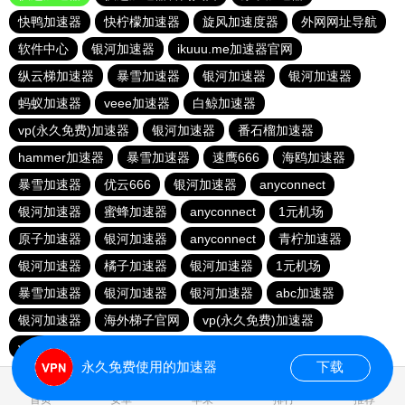
快鸭加速器
快柠檬加速器
旋风加速度器
外网网址导航
软件中心
银河加速器
ikuuu.me加速器官网
纵云梯加速器
暴雪加速器
银河加速器
银河加速器
蚂蚁加速器
veee加速器
白鲸加速器
vp(永久免费)加速器
银河加速器
番石榴加速器
hammer加速器
暴雪加速器
速鹰666
海鸥加速器
暴雪加速器
优云666
银河加速器
anyconnect
银河加速器
蜜蜂加速器
anyconnect
1元机场
原子加速器
银河加速器
anyconnect
青柠加速器
银河加速器
橘子加速器
银河加速器
1元机场
暴雪加速器
银河加速器
银河加速器
abc加速器
银河加速器
海外梯子官网
vp(永久免费)加速器
vp(永久免费)加速器
青柠加速器
永久免费使用的加速器
下载
0.027587s
首页
安卓
苹果
排行
推荐