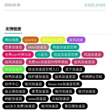
2024-03-30
支持
[0]
反对
[0]
友情链接
网站地图
QuickQ
旋风加速度器
旋风加速
坚果加速器
tiktok加速器
狗急加速器官网
免费vqn外网加速
小蓝鸟
优途加速器官网
风驰加速器
旋风加速器
免费vps加速器外网苹果版
旋风加速度器
快连加速器
快连加速器官网入口
原子加速器
快鸭加速器
快柠檬加速器
旋风加速度器
外网网址导航
软件中心
银河加速器
ikuuu.me加速器官网
纵云梯加速器
暴雪加速器
银河加速器
银河加速器
蚂蚁加速器
veee加速器
白鲸加速器
vp(永久免费)加速器
银河加速器
番石榴加速器