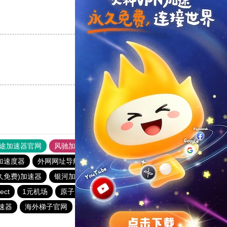
支持
[0]
反对
[0]
支持
[0]
反对
[0]
途加速器官网
风驰加速器
旋风加速器
加速度器
外网网址导航
软件中心
银河加速器
永久免费)加速器
银河加速器
番石榴加速器
hammer加速器
ect
1元机场
原子加速器
银河加速器
anyconnect
速器
海外梯子官网
vp(永久免费)加速器