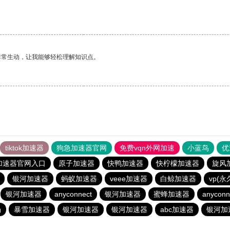
非常生动，让我能够轻松理解知识点。
tiktok加速器
狗急加速器官网
免费vqn外网加速
小蓝鸟
优
加速器官网入口
原子加速器
快鸭加速器
快柠檬加速器
旋风
银河加速器
蚂蚁加速器
veee加速器
白鲸加速器
vp(
银河加速器
anyconnect
银河加速器
蜜蜂加速器
anyconn
场
暴雪加速器
银河加速器
银河加速器
abc加速器
银河加