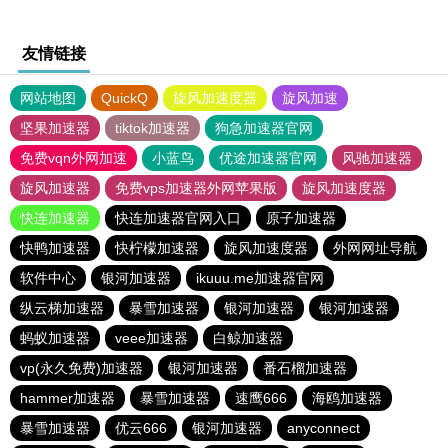
友情链接
网站地图
QuickQ
旋风加速度器
旋风加速
坚果加速器
tiktok加速器
狗急加速器官网
免费vqn外网加速
小蓝鸟
优途加速器官网
风驰加速器
旋风加速器
免费vps加速器外网苹果版
旋风加速度器
快连加速器
快连加速器官网入口
原子加速器
快鸭加速器
快柠檬加速器
旋风加速度器
外网网址导航
软件中心
银河加速器
ikuuu.me加速器官网
纵云梯加速器
暴雪加速器
银河加速器
银河加速器
蚂蚁加速器
veee加速器
白鲸加速器
vp(永久免费)加速器
银河加速器
番石榴加速器
hammer加速器
暴雪加速器
速鹰666
海鸥加速器
暴雪加速器
优云666
银河加速器
anyconnect