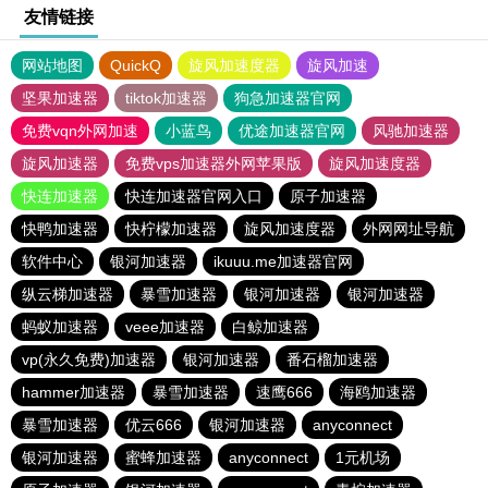
友情链接
网站地图
QuickQ
旋风加速度器
旋风加速
坚果加速器
tiktok加速器
狗急加速器官网
免费vqn外网加速
小蓝鸟
优途加速器官网
风驰加速器
旋风加速器
免费vps加速器外网苹果版
旋风加速度器
快连加速器
快连加速器官网入口
原子加速器
快鸭加速器
快柠檬加速器
旋风加速度器
外网网址导航
软件中心
银河加速器
ikuuu.me加速器官网
纵云梯加速器
暴雪加速器
银河加速器
银河加速器
蚂蚁加速器
veee加速器
白鲸加速器
vp(永久免费)加速器
银河加速器
番石榴加速器
hammer加速器
暴雪加速器
速鹰666
海鸥加速器
暴雪加速器
优云666
银河加速器
anyconnect
银河加速器
蜜蜂加速器
anyconnect
1元机场