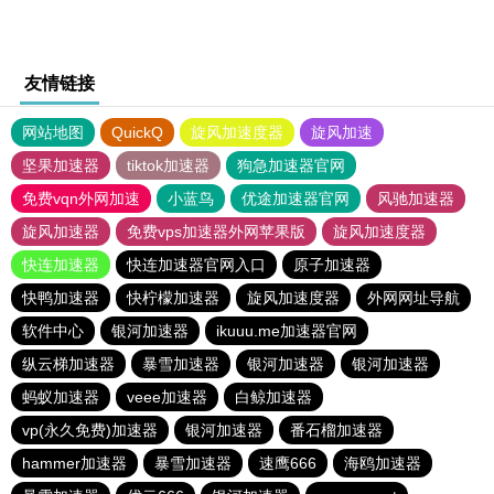
友情链接
网站地图
QuickQ
旋风加速度器
旋风加速
坚果加速器
tiktok加速器
狗急加速器官网
免费vqn外网加速
小蓝鸟
优途加速器官网
风驰加速器
旋风加速器
免费vps加速器外网苹果版
旋风加速度器
快连加速器
快连加速器官网入口
原子加速器
快鸭加速器
快柠檬加速器
旋风加速度器
外网网址导航
软件中心
银河加速器
ikuuu.me加速器官网
纵云梯加速器
暴雪加速器
银河加速器
银河加速器
蚂蚁加速器
veee加速器
白鲸加速器
vp(永久免费)加速器
银河加速器
番石榴加速器
hammer加速器
暴雪加速器
速鹰666
海鸥加速器