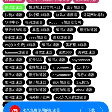
快连加速器
快连加速器官网入口
原子加速器
快鸭加速器
快柠檬加速器
旋风加速度器
外网网址导航
软件中心
银河加速器
ikuuu.me加速器官网
纵云梯加速器
暴雪加速器
银河加速器
银河加速器
蚂蚁加速器
veee加速器
白鲸加速器
vp(永久免费)加速器
银河加速器
番石榴加速器
hammer加速器
暴雪加速器
速鹰666
海鸥加速器
暴雪加速器
优云666
银河加速器
anyconnect
银河加速器
蜜蜂加速器
anyconnect
1元机场
原子加速器
银河加速器
anyconnect
青柠加速器
银河加速器
橘子加速器
银河加速器
1元机场
暴雪加速器
银河加速器
银河加速器
abc加速器
银河加速器
海外梯子官网
vp(永久免费)加速器
vp(永久免费)加速器
青柠加速器
永久免费使用的加速器
下载