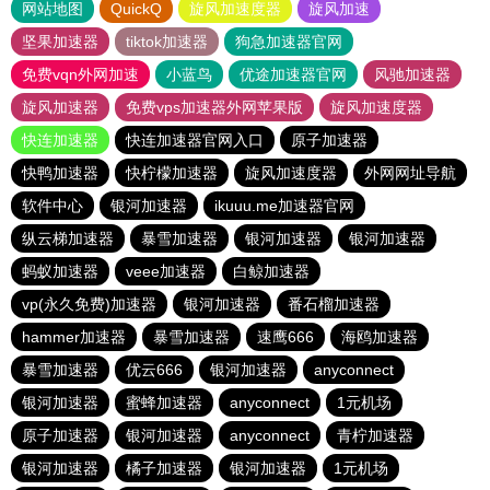
网站地图
QuickQ
旋风加速度器
旋风加速
坚果加速器
tiktok加速器
狗急加速器官网
免费vqn外网加速
小蓝鸟
优途加速器官网
风驰加速器
旋风加速器
免费vps加速器外网苹果版
旋风加速度器
快连加速器
快连加速器官网入口
原子加速器
快鸭加速器
快柠檬加速器
旋风加速度器
外网网址导航
软件中心
银河加速器
ikuuu.me加速器官网
纵云梯加速器
暴雪加速器
银河加速器
银河加速器
蚂蚁加速器
veee加速器
白鲸加速器
vp(永久免费)加速器
银河加速器
番石榴加速器
hammer加速器
暴雪加速器
速鹰666
海鸥加速器
暴雪加速器
优云666
银河加速器
anyconnect
银河加速器
蜜蜂加速器
anyconnect
1元机场
原子加速器
银河加速器
anyconnect
青柠加速器
银河加速器
橘子加速器
银河加速器
1元机场