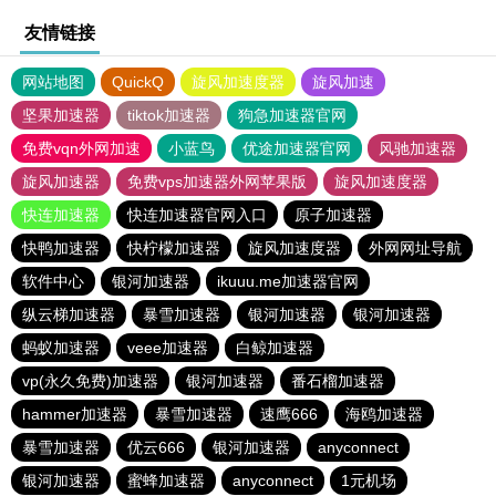
友情链接
网站地图
QuickQ
旋风加速度器
旋风加速
坚果加速器
tiktok加速器
狗急加速器官网
免费vqn外网加速
小蓝鸟
优途加速器官网
风驰加速器
旋风加速器
免费vps加速器外网苹果版
旋风加速度器
快连加速器
快连加速器官网入口
原子加速器
快鸭加速器
快柠檬加速器
旋风加速度器
外网网址导航
软件中心
银河加速器
ikuuu.me加速器官网
纵云梯加速器
暴雪加速器
银河加速器
银河加速器
蚂蚁加速器
veee加速器
白鲸加速器
vp(永久免费)加速器
银河加速器
番石榴加速器
hammer加速器
暴雪加速器
速鹰666
海鸥加速器
暴雪加速器
优云666
银河加速器
anyconnect
银河加速器
蜜蜂加速器
anyconnect
1元机场