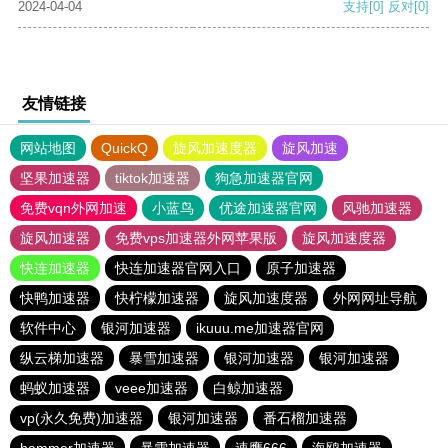
2024-04-04
支持
[0]
反对
[0]
友情链接
网站地图
QuickQ
旋风加速度器
旋风加速
坚果加速器
tiktok加速器
狗急加速器官网
免费vqn外网加速
小蓝鸟
优途加速器官网
风驰加速器
旋风加速器
免费vps加速器外网苹果版
旋风加速度器
快连加速器
快连加速器官网入口
原子加速器
快鸭加速器
快柠檬加速器
旋风加速度器
外网网址导航
软件中心
银河加速器
ikuuu.me加速器官网
纵云梯加速器
暴雪加速器
银河加速器
银河加速器
蚂蚁加速器
veee加速器
白鲸加速器
vp(永久免费)加速器
银河加速器
番石榴加速器