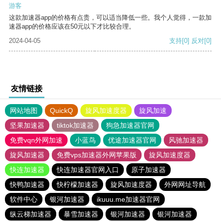
游客
这款加速器app的价格有点贵，可以适当降低一些。我个人觉得，一款加
速器app的价格应该在50元以下才比较合理。
2024-04-05
支持
[0]
反对
[0]
友情链接
网站地图
QuickQ
旋风加速度器
旋风加速
坚果加速器
tiktok加速器
狗急加速器官网
免费vqn外网加速
小蓝鸟
优途加速器官网
风驰加速器
旋风加速器
免费vps加速器外网苹果版
旋风加速度器
快连加速器
快连加速器官网入口
原子加速器
快鸭加速器
快柠檬加速器
旋风加速度器
外网网址导航
软件中心
银河加速器
ikuuu.me加速器官网
纵云梯加速器
暴雪加速器
银河加速器
银河加速器