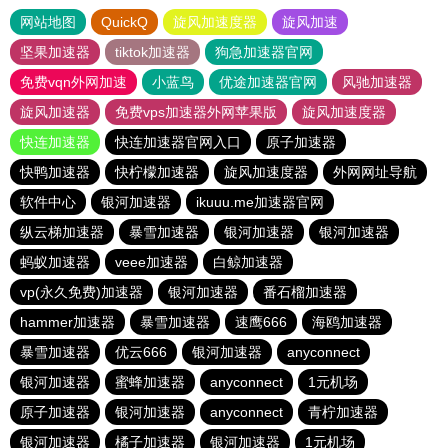
网站地图
QuickQ
旋风加速度器
旋风加速
坚果加速器
tiktok加速器
狗急加速器官网
免费vqn外网加速
小蓝鸟
优途加速器官网
风驰加速器
旋风加速器
免费vps加速器外网苹果版
旋风加速度器
快连加速器
快连加速器官网入口
原子加速器
快鸭加速器
快柠檬加速器
旋风加速度器
外网网址导航
软件中心
银河加速器
ikuuu.me加速器官网
纵云梯加速器
暴雪加速器
银河加速器
银河加速器
蚂蚁加速器
veee加速器
白鲸加速器
vp(永久免费)加速器
银河加速器
番石榴加速器
hammer加速器
暴雪加速器
速鹰666
海鸥加速器
暴雪加速器
优云666
银河加速器
anyconnect
银河加速器
蜜蜂加速器
anyconnect
1元机场
原子加速器
银河加速器
anyconnect
青柠加速器
银河加速器
橘子加速器
银河加速器
1元机场