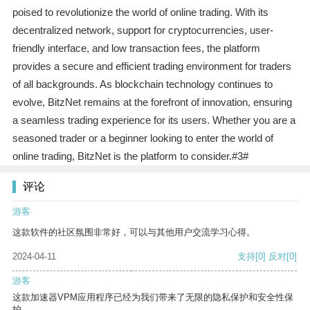
poised to revolutionize the world of online trading. With its
decentralized network, support for cryptocurrencies, user-
friendly interface, and low transaction fees, the platform
provides a secure and efficient trading environment for traders
of all backgrounds. As blockchain technology continues to
evolve, BitzNet remains at the forefront of innovation, ensuring
a seamless trading experience for its users. Whether you are a
seasoned trader or a beginner looking to enter the world of
online trading, BitzNet is the platform to consider.#3#
评论
游客
这款软件的社区氛围非常好，可以与其他用户交流学习心得。
2024-04-11
支持
[0]
反对
[0]
游客
这款加速器VPM应用程序已经为我们带来了无限的隐私保护和安全性保
护。