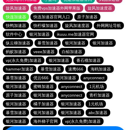
旋风加速器
免费vps加速器外网苹果版
旋风加速度器
快连加速器
快连加速器官网入口
原子加速器
快鸭加速器
快柠檬加速器
旋风加速度器
外网网址导航
软件中心
银河加速器
ikuuu.me加速器官网
纵云梯加速器
暴雪加速器
银河加速器
银河加速器
蚂蚁加速器
veee加速器
白鲸加速器
vp(永久免费)加速器
银河加速器
番石榴加速器
hammer加速器
暴雪加速器
速鹰666
海鸥加速器
暴雪加速器
优云666
银河加速器
anyconnect
银河加速器
蜜蜂加速器
anyconnect
1元机场
原子加速器
银河加速器
anyconnect
青柠加速器
银河加速器
橘子加速器
银河加速器
1元机场
暴雪加速器
银河加速器
银河加速器
abc加速器
银河加速器
海外梯子官网
vp(永久免费)加速器