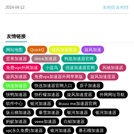
2024-04-12
支持
[0]
反对
[0]
友情链接
网站地图
QuickQ
旋风加速度器
旋风加速
坚果加速器
tiktok加速器
狗急加速器官网
免费vqn外网加速
小蓝鸟
优途加速器官网
风驰加速器
旋风加速器
免费vps加速器外网苹果版
旋风加速度器
快连加速器
快连加速器官网入口
原子加速器
快鸭加速器
快柠檬加速器
旋风加速度器
外网网址导航
软件中心
银河加速器
ikuuu.me加速器官网
纵云梯加速器
暴雪加速器
银河加速器
银河加速器
蚂蚁加速器
veee加速器
白鲸加速器
vp(永久免费)加速器
银河加速器
番石榴加速器