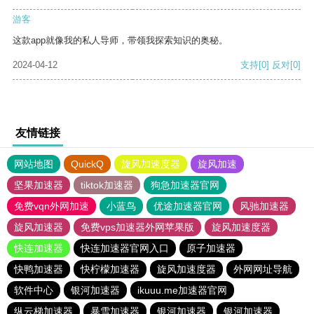
游客
这款app就像我的私人导师，带领我探索知识的奥秘。
2024-04-12
支持
[0]
反对
[0]
友情链接
网站地图
QuickQ
旋风加速度器
旋风加速
坚果加速器
tiktok加速器
狗急加速器官网
免费vqn外网加速
小蓝鸟
优途加速器官网
风驰加速器
旋风加速器
免费vps加速器外网苹果版
旋风加速度器
快连加速器
快连加速器官网入口
原子加速器
快鸭加速器
快柠檬加速器
旋风加速度器
外网网址导航
软件中心
银河加速器
ikuuu.me加速器官网
纵云梯加速器
暴雪加速器
银河加速器
银河加速器