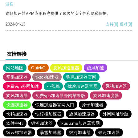
游客
这款加速器VPM应用程序提供了顶级的安全性和隐私保护。
2024-04-13
支持
[0]
反对
[0]
友情链接
网站地图
QuickQ
旋风加速度器
旋风加速
坚果加速器
tiktok加速器
狗急加速器官网
免费vqn外网加速
小蓝鸟
优途加速器官网
风驰加速器
旋风加速器
免费vps加速器外网苹果版
旋风加速度器
快连加速器
快连加速器官网入口
原子加速器
快鸭加速器
快柠檬加速器
旋风加速度器
外网网址导航
软件中心
银河加速器
ikuuu.me加速器官网
纵云梯加速器
暴雪加速器
银河加速器
银河加速器