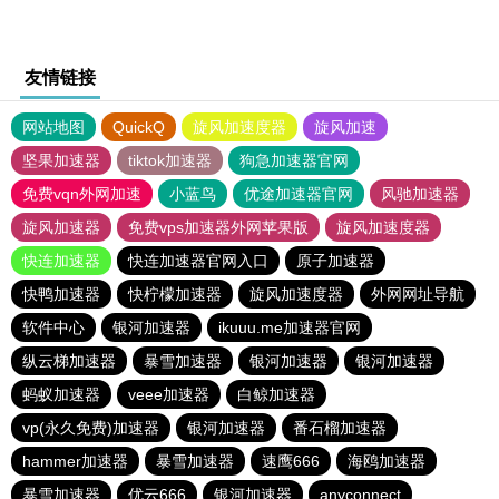
友情链接
网站地图
QuickQ
旋风加速度器
旋风加速
坚果加速器
tiktok加速器
狗急加速器官网
免费vqn外网加速
小蓝鸟
优途加速器官网
风驰加速器
旋风加速器
免费vps加速器外网苹果版
旋风加速度器
快连加速器
快连加速器官网入口
原子加速器
快鸭加速器
快柠檬加速器
旋风加速度器
外网网址导航
软件中心
银河加速器
ikuuu.me加速器官网
纵云梯加速器
暴雪加速器
银河加速器
银河加速器
蚂蚁加速器
veee加速器
白鲸加速器
vp(永久免费)加速器
银河加速器
番石榴加速器
hammer加速器
暴雪加速器
速鹰666
海鸥加速器
暴雪加速器
优云666
银河加速器
anyconnect