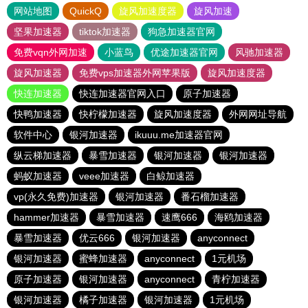
网站地图
QuickQ
旋风加速度器
旋风加速
坚果加速器
tiktok加速器
狗急加速器官网
免费vqn外网加速
小蓝鸟
优途加速器官网
风驰加速器
旋风加速器
免费vps加速器外网苹果版
旋风加速度器
快连加速器
快连加速器官网入口
原子加速器
快鸭加速器
快柠檬加速器
旋风加速度器
外网网址导航
软件中心
银河加速器
ikuuu.me加速器官网
纵云梯加速器
暴雪加速器
银河加速器
银河加速器
蚂蚁加速器
veee加速器
白鲸加速器
vp(永久免费)加速器
银河加速器
番石榴加速器
hammer加速器
暴雪加速器
速鹰666
海鸥加速器
暴雪加速器
优云666
银河加速器
anyconnect
银河加速器
蜜蜂加速器
anyconnect
1元机场
原子加速器
银河加速器
anyconnect
青柠加速器
银河加速器
橘子加速器
银河加速器
1元机场