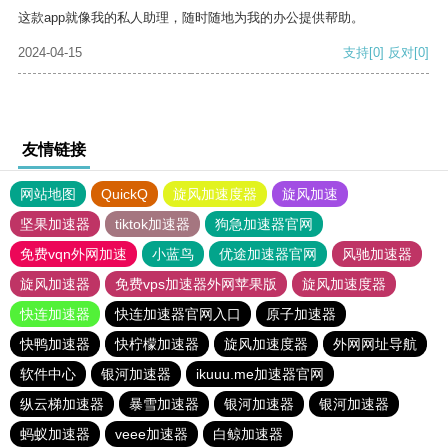
这款app就像我的私人助理，随时随地为我的办公提供帮助。
2024-04-15
支持
[0]
反对
[0]
友情链接
网站地图
QuickQ
旋风加速度器
旋风加速
坚果加速器
tiktok加速器
狗急加速器官网
免费vqn外网加速
小蓝鸟
优途加速器官网
风驰加速器
旋风加速器
免费vps加速器外网苹果版
旋风加速度器
快连加速器
快连加速器官网入口
原子加速器
快鸭加速器
快柠檬加速器
旋风加速度器
外网网址导航
软件中心
银河加速器
ikuuu.me加速器官网
纵云梯加速器
暴雪加速器
银河加速器
银河加速器
蚂蚁加速器
veee加速器
白鲸加速器