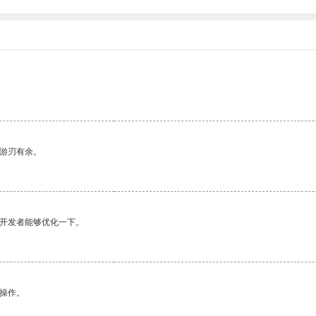
中游刃有余。
望开发者能够优化一下。
悉操作。