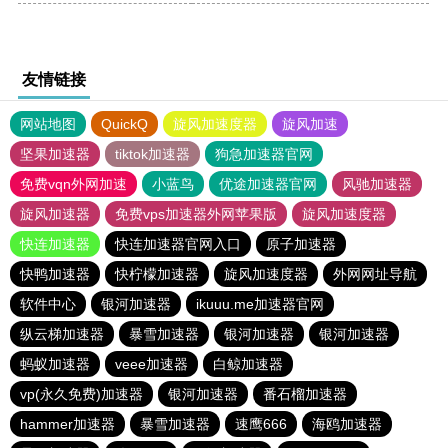
友情链接
网站地图
QuickQ
旋风加速度器
旋风加速
坚果加速器
tiktok加速器
狗急加速器官网
免费vqn外网加速
小蓝鸟
优途加速器官网
风驰加速器
旋风加速器
免费vps加速器外网苹果版
旋风加速度器
快连加速器
快连加速器官网入口
原子加速器
快鸭加速器
快柠檬加速器
旋风加速度器
外网网址导航
软件中心
银河加速器
ikuuu.me加速器官网
纵云梯加速器
暴雪加速器
银河加速器
银河加速器
蚂蚁加速器
veee加速器
白鲸加速器
vp(永久免费)加速器
银河加速器
番石榴加速器
hammer加速器
暴雪加速器
速鹰666
海鸥加速器