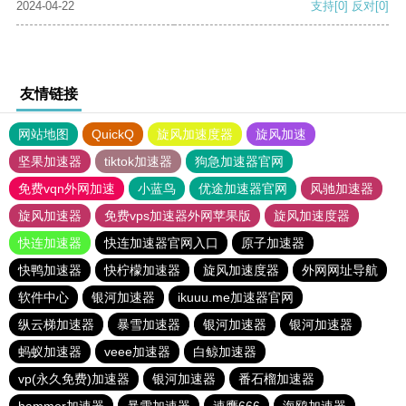
2024-04-22
支持
[0]
反对
[0]
友情链接
网站地图
QuickQ
旋风加速度器
旋风加速
坚果加速器
tiktok加速器
狗急加速器官网
免费vqn外网加速
小蓝鸟
优途加速器官网
风驰加速器
旋风加速器
免费vps加速器外网苹果版
旋风加速度器
快连加速器
快连加速器官网入口
原子加速器
快鸭加速器
快柠檬加速器
旋风加速度器
外网网址导航
软件中心
银河加速器
ikuuu.me加速器官网
纵云梯加速器
暴雪加速器
银河加速器
银河加速器
蚂蚁加速器
veee加速器
白鲸加速器
vp(永久免费)加速器
银河加速器
番石榴加速器