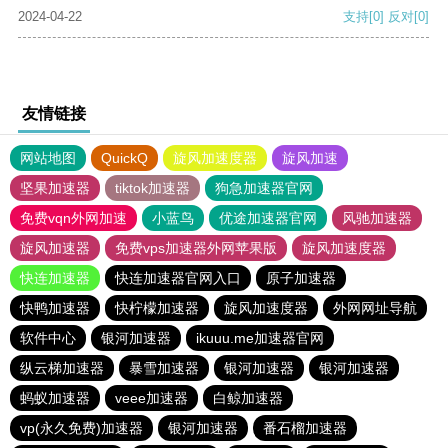
2024-04-22
支持
[0]
反对
[0]
友情链接
网站地图
QuickQ
旋风加速度器
旋风加速
坚果加速器
tiktok加速器
狗急加速器官网
免费vqn外网加速
小蓝鸟
优途加速器官网
风驰加速器
旋风加速器
免费vps加速器外网苹果版
旋风加速度器
快连加速器
快连加速器官网入口
原子加速器
快鸭加速器
快柠檬加速器
旋风加速度器
外网网址导航
软件中心
银河加速器
ikuuu.me加速器官网
纵云梯加速器
暴雪加速器
银河加速器
银河加速器
蚂蚁加速器
veee加速器
白鲸加速器
vp(永久免费)加速器
银河加速器
番石榴加速器