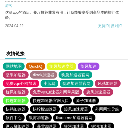
游客
这款app的酒店、餐厅推荐非常有用，让我能够享受到高品质的旅行体
验。
2024-04-22
支持
[0]
反对
[0]
友情链接
网站地图
QuickQ
旋风加速度器
旋风加速
坚果加速器
tiktok加速器
狗急加速器官网
免费vqn外网加速
小蓝鸟
优途加速器官网
风驰加速器
旋风加速器
免费vps加速器外网苹果版
旋风加速度器
快连加速器
快连加速器官网入口
原子加速器
快鸭加速器
快柠檬加速器
旋风加速度器
外网网址导航
软件中心
银河加速器
ikuuu.me加速器官网
纵云梯加速器
暴雪加速器
银河加速器
银河加速器