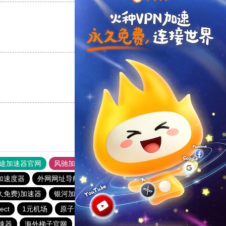
支持
[0]
反对
[0]
支持
[0]
反对
[0]
途加速器官网
风驰加速器
旋风加速器
加速度器
外网网址导航
软件中心
银河加速器
永久免费)加速器
银河加速器
番石榴加速器
hammer加速器
ect
1元机场
原子加速器
银河加速器
anyconnect
速器
海外梯子官网
vp(永久免费)加速器