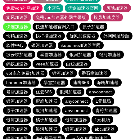
免费vqn外网加速
小蓝鸟
优途加速器官网
风驰加速器
旋风加速器
免费vps加速器外网苹果版
旋风加速度器
快连加速器
快连加速器官网入口
原子加速器
快鸭加速器
快柠檬加速器
旋风加速度器
外网网址导航
软件中心
银河加速器
ikuuu.me加速器官网
纵云梯加速器
暴雪加速器
银河加速器
银河加速器
蚂蚁加速器
veee加速器
白鲸加速器
vp(永久免费)加速器
银河加速器
番石榴加速器
hammer加速器
暴雪加速器
速鹰666
海鸥加速器
暴雪加速器
优云666
银河加速器
anyconnect
银河加速器
蜜蜂加速器
anyconnect
1元机场
原子加速器
银河加速器
anyconnect
青柠加速器
银河加速器
橘子加速器
银河加速器
1元机场
暴雪加速器
银河加速器
银河加速器
abc加速器
银河加速器
海外梯子官网
vp(永久免费)加速器