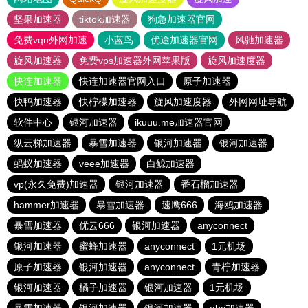
坚果加速器
tiktok加速器
狗急加速器官网
免费vqn外网加速
小蓝鸟
优途加速器官网
风驰加速器
旋风加速器
免费vps加速器外网苹果版
旋风加速度器
快连加速器
快连加速器官网入口
原子加速器
快鸭加速器
快柠檬加速器
旋风加速度器
外网网址导航
软件中心
银河加速器
ikuuu.me加速器官网
纵云梯加速器
暴雪加速器
银河加速器
银河加速器
蚂蚁加速器
veee加速器
白鲸加速器
vp(永久免费)加速器
银河加速器
番石榴加速器
hammer加速器
暴雪加速器
速鹰666
海鸥加速器
暴雪加速器
优云666
银河加速器
anyconnect
银河加速器
蜜蜂加速器
anyconnect
1元机场
原子加速器
银河加速器
anyconnect
青柠加速器
银河加速器
橘子加速器
银河加速器
1元机场