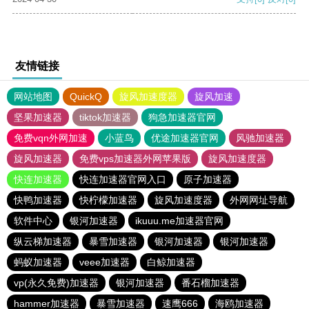
友情链接
网站地图
QuickQ
旋风加速度器
旋风加速
坚果加速器
tiktok加速器
狗急加速器官网
免费vqn外网加速
小蓝鸟
优途加速器官网
风驰加速器
旋风加速器
免费vps加速器外网苹果版
旋风加速度器
快连加速器
快连加速器官网入口
原子加速器
快鸭加速器
快柠檬加速器
旋风加速度器
外网网址导航
软件中心
银河加速器
ikuuu.me加速器官网
纵云梯加速器
暴雪加速器
银河加速器
银河加速器
蚂蚁加速器
veee加速器
白鲸加速器
vp(永久免费)加速器
银河加速器
番石榴加速器
hammer加速器
暴雪加速器
速鹰666
海鸥加速器