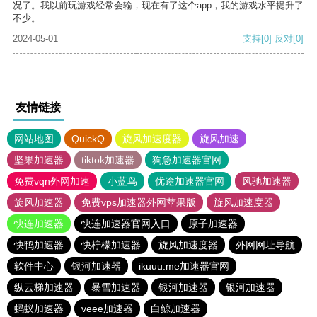
况了。我以前玩游戏经常会输，现在有了这个app，我的游戏水平提升了
不少。
2024-05-01
支持
[0]
反对
[0]
友情链接
网站地图
QuickQ
旋风加速度器
旋风加速
坚果加速器
tiktok加速器
狗急加速器官网
免费vqn外网加速
小蓝鸟
优途加速器官网
风驰加速器
旋风加速器
免费vps加速器外网苹果版
旋风加速度器
快连加速器
快连加速器官网入口
原子加速器
快鸭加速器
快柠檬加速器
旋风加速度器
外网网址导航
软件中心
银河加速器
ikuuu.me加速器官网
纵云梯加速器
暴雪加速器
银河加速器
银河加速器
蚂蚁加速器
veee加速器
白鲸加速器