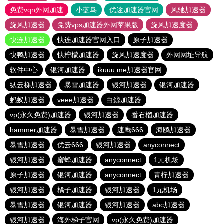
免费vqn外网加速
小蓝鸟
优途加速器官网
风驰加速器
旋风加速器
免费vps加速器外网苹果版
旋风加速度器
快连加速器
快连加速器官网入口
原子加速器
快鸭加速器
快柠檬加速器
旋风加速度器
外网网址导航
软件中心
银河加速器
ikuuu.me加速器官网
纵云梯加速器
暴雪加速器
银河加速器
银河加速器
蚂蚁加速器
veee加速器
白鲸加速器
vp(永久免费)加速器
银河加速器
番石榴加速器
hammer加速器
暴雪加速器
速鹰666
海鸥加速器
暴雪加速器
优云666
银河加速器
anyconnect
银河加速器
蜜蜂加速器
anyconnect
1元机场
原子加速器
银河加速器
anyconnect
青柠加速器
银河加速器
橘子加速器
银河加速器
1元机场
暴雪加速器
银河加速器
银河加速器
abc加速器
银河加速器
海外梯子官网
vp(永久免费)加速器