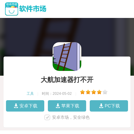
大航加速器打不开
工具
|
时间：2024-05-02
|
安卓下载
苹果下载
PC下载
安卓市场，安全绿色