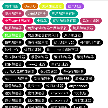
网站地图
QuickQ
旋风加速度器
旋风加速
坚果加速器
tiktok加速器
狗急加速器官网
免费vqn外网加速
小蓝鸟
优途加速器官网
风驰加速器
旋风加速器
免费vps加速器外网苹果版
旋风加速度器
快连加速器
快连加速器官网入口
原子加速器
快鸭加速器
快柠檬加速器
旋风加速度器
外网网址导航
软件中心
银河加速器
ikuuu.me加速器官网
纵云梯加速器
暴雪加速器
银河加速器
银河加速器
蚂蚁加速器
veee加速器
白鲸加速器
vp(永久免费)加速器
银河加速器
番石榴加速器
hammer加速器
暴雪加速器
速鹰666
海鸥加速器
暴雪加速器
优云666
银河加速器
anyconnect
银河加速器
蜜蜂加速器
anyconnect
1元机场
原子加速器
银河加速器
anyconnect
青柠加速器
银河加速器
橘子加速器
银河加速器
1元机场