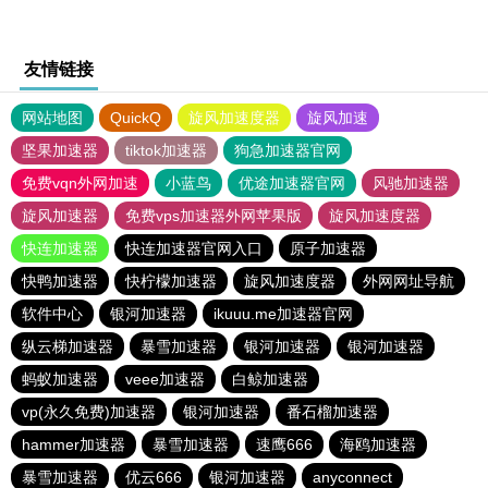
友情链接
网站地图
QuickQ
旋风加速度器
旋风加速
坚果加速器
tiktok加速器
狗急加速器官网
免费vqn外网加速
小蓝鸟
优途加速器官网
风驰加速器
旋风加速器
免费vps加速器外网苹果版
旋风加速度器
快连加速器
快连加速器官网入口
原子加速器
快鸭加速器
快柠檬加速器
旋风加速度器
外网网址导航
软件中心
银河加速器
ikuuu.me加速器官网
纵云梯加速器
暴雪加速器
银河加速器
银河加速器
蚂蚁加速器
veee加速器
白鲸加速器
vp(永久免费)加速器
银河加速器
番石榴加速器
hammer加速器
暴雪加速器
速鹰666
海鸥加速器
暴雪加速器
优云666
银河加速器
anyconnect