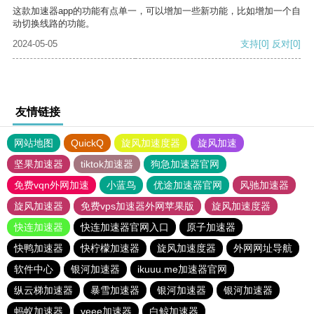
这款加速器app的功能有点单一，可以增加一些新功能，比如增加一个自
动切换线路的功能。
2024-05-05
支持
[0]
反对
[0]
友情链接
网站地图
QuickQ
旋风加速度器
旋风加速
坚果加速器
tiktok加速器
狗急加速器官网
免费vqn外网加速
小蓝鸟
优途加速器官网
风驰加速器
旋风加速器
免费vps加速器外网苹果版
旋风加速度器
快连加速器
快连加速器官网入口
原子加速器
快鸭加速器
快柠檬加速器
旋风加速度器
外网网址导航
软件中心
银河加速器
ikuuu.me加速器官网
纵云梯加速器
暴雪加速器
银河加速器
银河加速器
蚂蚁加速器
veee加速器
白鲸加速器