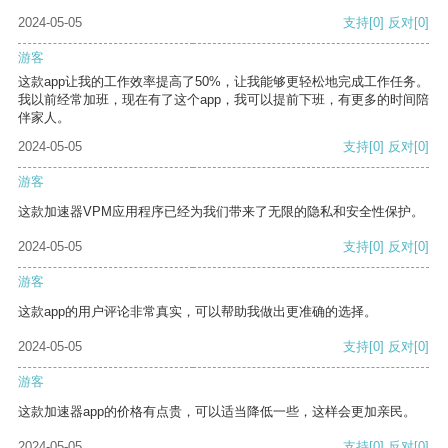
2024-05-05
支持
[0]
反对
[0]
游客
这款app让我的工作效率提高了50%，让我能够更轻松地完成工作任务。
我以前经常加班，现在有了这个app，我可以提前下班，有更多的时间陪
伴家人。
2024-05-05
支持
[0]
反对
[0]
游客
这款加速器VPM应用程序已经为我们带来了无限的隐私和安全性保护。
2024-05-05
支持
[0]
反对
[0]
游客
这款app的用户评论非常真实，可以帮助我做出更准确的选择。
2024-05-05
支持
[0]
反对
[0]
游客
这款加速器app的价格有点贵，可以适当降低一些，这样会更加亲民。
2024-05-05
支持
[0]
反对
[0]