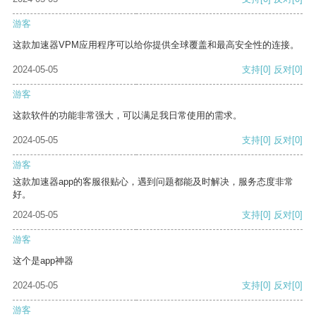
游客
这款加速器VPM应用程序可以给你提供全球覆盖和最高安全性的连接。
2024-05-05
支持
[0]
反对
[0]
游客
这款软件的功能非常强大，可以满足我日常使用的需求。
2024-05-05
支持
[0]
反对
[0]
游客
这款加速器app的客服很贴心，遇到问题都能及时解决，服务态度非常
好。
2024-05-05
支持
[0]
反对
[0]
游客
这个是app神器
2024-05-05
支持
[0]
反对
[0]
游客