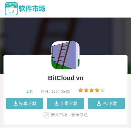
BitCloud vn
工具
|
时间：2024-05-05
|
安卓下载
苹果下载
PC下载
安卓市场，安全绿色