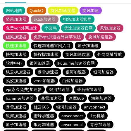
网站地图
QuickQ
旋风加速度器
旋风加速
坚果加速器
tiktok加速器
狗急加速器官网
免费vqn外网加速
小蓝鸟
优途加速器官网
风驰加速器
旋风加速器
免费vps加速器外网苹果版
旋风加速度器
快连加速器
快连加速器官网入口
原子加速器
快鸭加速器
快柠檬加速器
旋风加速度器
外网网址导航
软件中心
银河加速器
ikuuu.me加速器官网
纵云梯加速器
暴雪加速器
银河加速器
银河加速器
蚂蚁加速器
veee加速器
白鲸加速器
vp(永久免费)加速器
银河加速器
番石榴加速器
hammer加速器
暴雪加速器
速鹰666
海鸥加速器
暴雪加速器
优云666
银河加速器
anyconnect
银河加速器
蜜蜂加速器
anyconnect
1元机场
原子加速器
银河加速器
anyconnect
青柠加速器