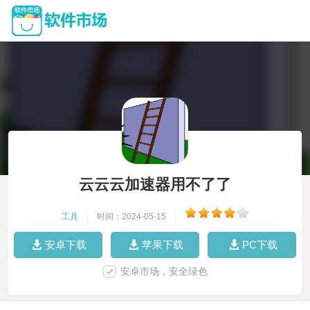
云云云加速器用不了了
工具
|
时间：2024-05-15
|
安卓下载
苹果下载
PC下载
安卓市场，安全绿色