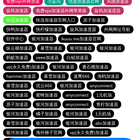
免费vqn外网加速
小蓝鸟
优途加速器官网
风驰加速器
旋风加速器
免费vps加速器外网苹果版
旋风加速度器
快连加速器
快连加速器官网入口
原子加速器
快鸭加速器
快柠檬加速器
旋风加速度器
外网网址导航
软件中心
银河加速器
ikuuu.me加速器官网
纵云梯加速器
暴雪加速器
银河加速器
银河加速器
蚂蚁加速器
veee加速器
白鲸加速器
vp(永久免费)加速器
银河加速器
番石榴加速器
hammer加速器
暴雪加速器
速鹰666
海鸥加速器
暴雪加速器
优云666
银河加速器
anyconnect
银河加速器
蜜蜂加速器
anyconnect
1元机场
原子加速器
银河加速器
anyconnect
青柠加速器
银河加速器
橘子加速器
银河加速器
1元机场
暴雪加速器
银河加速器
银河加速器
abc加速器
银河加速器
海外梯子官网
vp(永久免费)加速器