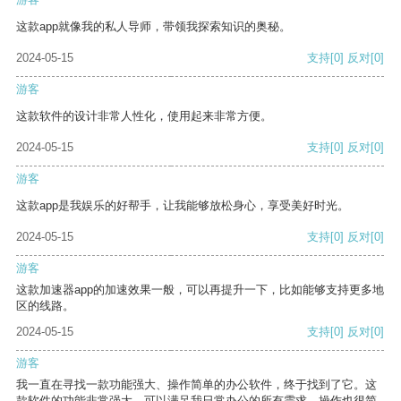
这款app就像我的私人导师，带领我探索知识的奥秘。
2024-05-15
支持
[0]
反对
[0]
游客
这款软件的设计非常人性化，使用起来非常方便。
2024-05-15
支持
[0]
反对
[0]
游客
这款app是我娱乐的好帮手，让我能够放松身心，享受美好时光。
2024-05-15
支持
[0]
反对
[0]
游客
这款加速器app的加速效果一般，可以再提升一下，比如能够支持更多地
区的线路。
2024-05-15
支持
[0]
反对
[0]
游客
我一直在寻找一款功能强大、操作简单的办公软件，终于找到了它。这
款软件的功能非常强大，可以满足我日常办公的所有需求。操作也很简