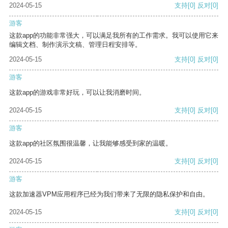
2024-05-15
支持
[0]
反对
[0]
游客
这款app的功能非常强大，可以满足我所有的工作需求。我可以使用它来
编辑文档、制作演示文稿、管理日程安排等。
2024-05-15
支持
[0]
反对
[0]
游客
这款app的游戏非常好玩，可以让我消磨时间。
2024-05-15
支持
[0]
反对
[0]
游客
这款app的社区氛围很温馨，让我能够感受到家的温暖。
2024-05-15
支持
[0]
反对
[0]
游客
这款加速器VPM应用程序已经为我们带来了无限的隐私保护和自由。
2024-05-15
支持
[0]
反对
[0]