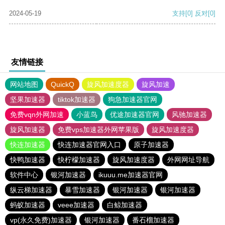
2024-05-19
支持
[0]
反对
[0]
友情链接
网站地图
QuickQ
旋风加速度器
旋风加速
坚果加速器
tiktok加速器
狗急加速器官网
免费vqn外网加速
小蓝鸟
优途加速器官网
风驰加速器
旋风加速器
免费vps加速器外网苹果版
旋风加速度器
快连加速器
快连加速器官网入口
原子加速器
快鸭加速器
快柠檬加速器
旋风加速度器
外网网址导航
软件中心
银河加速器
ikuuu.me加速器官网
纵云梯加速器
暴雪加速器
银河加速器
银河加速器
蚂蚁加速器
veee加速器
白鲸加速器
vp(永久免费)加速器
银河加速器
番石榴加速器